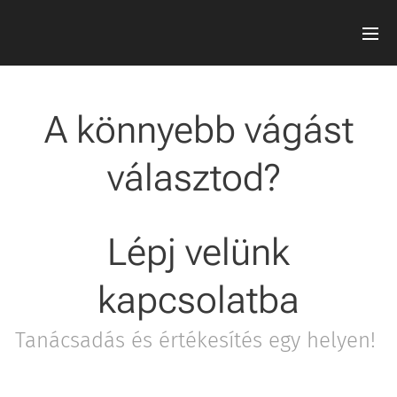
A könnyebb vágást
választod?
Lépj velünk
kapcsolatba
Tanácsadás és értékesítés egy helyen!