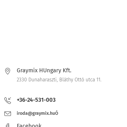
Graymix HUngary Kft.
2330 Dunaharaszti, Bláthy Ottó utca 11.
+36-24-531-003
ó
iroda@graymix.hu
Facebook