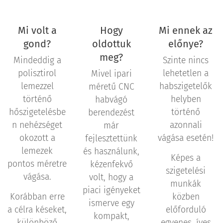
Mi volt a
Hogy
Mi ennek az
gond?
oldottuk
előnye?
meg?
Mindeddig a
Szinte nincs
polisztirol
lehetetlen a
Mivel ipari
lemezzel
habszigetelők
méretű CNC
történő
helyben
habvágó
hőszigetelésbe
történő
berendezést
n nehézséget
azonnali
már
okozott a
vágása esetén!
fejlesztettünk
lemezek
és használunk,
Képes a
pontos méretre
kézenfekvő
szigetelési
vágása.
volt, hogy a
munkák
piaci igényeket
Korábban erre
közben
ismerve egy
a célra késeket,
előforduló
kompakt,
különböző
egyenes, íves