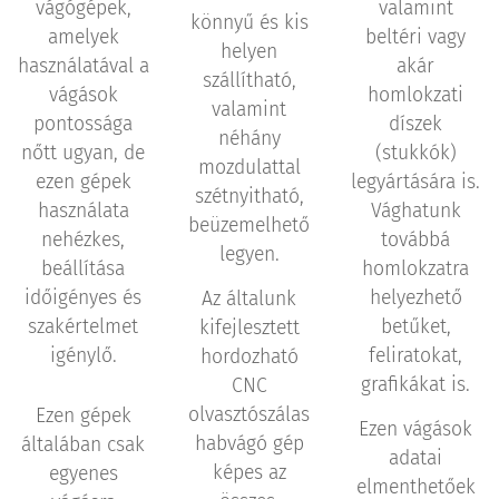
vágógépek,
valamint
könnyű és kis
amelyek
beltéri vagy
helyen
használatával a
akár
szállítható,
vágások
homlokzati
valamint
pontossága
díszek
néhány
nőtt ugyan, de
(stukkók)
mozdulattal
ezen gépek
legyártására is.
szétnyitható,
használata
Vághatunk
beüzemelhető
nehézkes,
továbbá
legyen.
beállítása
homlokzatra
időigényes és
helyezhető
Az általunk
szakértelmet
betűket,
kifejlesztett
igénylő.
feliratokat,
hordozható
grafikákat is.
CNC
olvasztószálas
Ezen gépek
Ezen vágások
habvágó gép
általában csak
adatai
képes az
egyenes
elmenthetőek