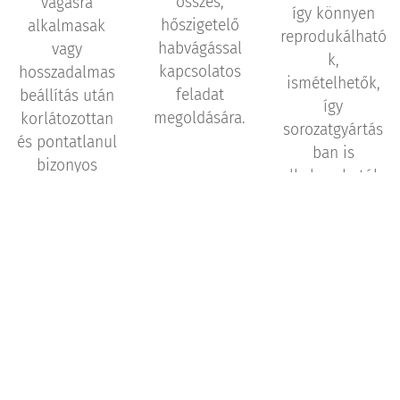
összes,
vágásra
így könnyen
hőszigetelő
alkalmasak
reprodukálható
habvágással
vagy
k,
kapcsolatos
hosszadalmas
ismételhetők,
feladat
beállítás után
így
megoldására.
korlátozottan
sorozatgyártás
és pontatlanul
ban is
bizonyos
alkalmazhatók.
szögek
vágására is.
Óriási előnye,
hogy ezen
vágások
többségét csak
nagy
gyakorlattal és
gépparkkal
rendelkező
műhelyek