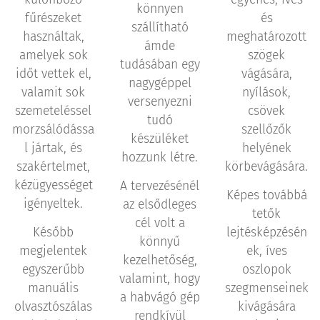
könnyen
fűrészeket
és
szállítható
használtak,
meghatározott
ámde
amelyek sok
szögek
tudásában egy
időt vettek el,
vágására,
nagygéppel
valamit sok
nyílások,
versenyezni
szemeteléssel
csövek
tudó
morzsálódássa
szellőzők
készüléket
l jártak, és
helyének
hozzunk létre.
szakértelmet,
körbevágására.
kézügyességet
A tervezésénél
Képes továbbá
igényeltek.
az elsődleges
tetők
cél volt a
Később
lejtésképzésén
könnyű
megjelentek
ek, íves
kezelhetőség,
egyszerűbb
oszlopok
valamint, hogy
manuális
szegmenseinek
a habvágó gép
olvasztószálas
kivágására
rendkívül